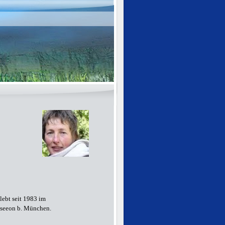
lebt seit 1983 im
hseeon b. München.