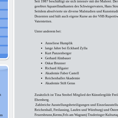
Seit 1987 beschäftigt sie sich intensiv mit der Malerei. De
geerbter Aquarellmalkasten des Schwiegervaters, Hans Stro
Seitdem absolvierte sie diverse Malstudien und Kunststud
Dozenten und hält auch eigene Kurse an der VHS Rupertiw
Vaterstetten.
Unter anderem bei:
Anneliese Humplik
lange Jahre bei Eckhard Zylla
Kurt Panzenberger
Gerhard Almbauer
Oskar Brunner
Richard Allgaier
Akademie Faber Castell
Reichenhaller Akademie
Akademie Stift Geras
n
Zusätzlich ist Tina Strobel Mitglied der Künstlergilde Fre
Ebersberg.
Zahlreiche Ausstellungsbeteiligungen und Einzelausstell
Reichenhall, Freilassing, Laufen und Würzburg) und Österr
Feuersbrunn,Krems,Fels am Wagram) Truderinger Kulturta
am