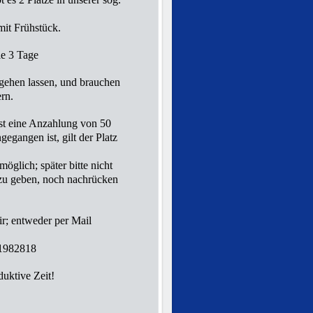
mit Frühstück.
le 3 Tage
ehen lassen, und brauchen
rn.
ist eine Anzahlung von 50
egangen ist, gilt der Platz
glich; später bitte nicht
 zu geben, noch nachrücken
ir; entweder per Mail
-1982818
duktive Zeit!