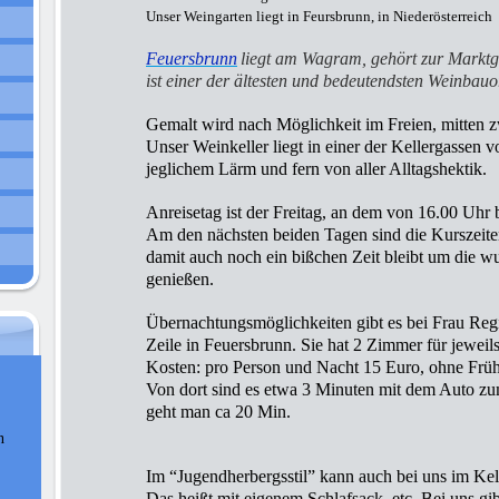
Unser Weingarten liegt in Feursbrunn, in Niederösterreich
Feuersbrunn
liegt am Wagram, gehört zur Markt
ist einer der ältesten und bedeutendsten Weinbauor
Gemalt wird nach Möglichkeit im Freien, mitten 
Unser Weinkeller liegt in einer der Kellergassen 
jeglichem Lärm und fern von aller Alltagshektik.
Anreisetag ist der Freitag, an dem von 16.00 Uhr 
Am den nächsten beiden Tagen sind die Kurszeite
damit auch noch ein bißchen Zeit bleibt um die 
genießen.
Übernachtungsmöglichkeiten gibt es bei Frau Re
Zeile in Feuersbrunn. Sie hat 2 Zimmer für jeweil
Kosten: pro Person und Nacht 15 Euro, ohne Früh
Von dort sind es etwa 3 Minuten mit dem Auto zu
geht man ca 20 Min.
n
Im “Jugendherbergsstil” kann auch bei uns im Kel
Das heißt mit eigenem Schlafsack, etc. Bei uns gibt