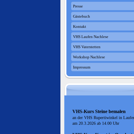
Presse
Gästebuch
Kontakt
VHS Laufen Nachlese
VHS Vaterstetten
Workshop Nachlese
Impressum
VHS-Kurs Steine bemalen
an der VHS Rupertiwinkel in Laufe
am 20.3.2026 ab 14.00 Uhr