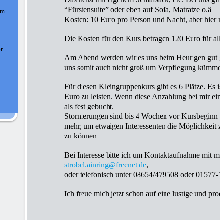
“Fürstensuite” oder eben auf Sofa, Matratze o.ä
am
Kosten: 10 Euro pro Person und Nacht, aber hier 
Die Kosten für den Kurs betragen 120 Euro für al
er
Am Abend werden wir es uns beim Heurigen gut g
uns somit auch nicht groß um Verpflegung kümme
Für diesen Kleingruppenkurs gibt es 6 Plätze. Es 
Euro zu leisten. Wenn diese Anzahlung bei mir eing
als fest gebucht.
Stornierungen sind bis 4 Wochen vor Kursbeginn mö
mehr, um etwaigen Interessenten die Möglichkeit
zu können.
Bei Interesse bitte ich um Kontaktaufnahme mit m
strobel.ainring@freenet.de
,
oder telefonisch unter 08654/479508 oder 01577
Ich freue mich jetzt schon auf eine lustige und pro