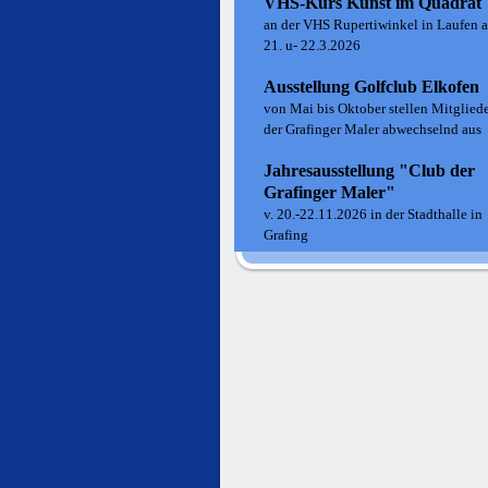
VHS-Kurs Kunst im Quadrat
an der VHS Rupertiwinkel in Laufen 
21. u- 22.3.2026
Ausstellung Golfclub Elkofen
von Mai bis Oktober stellen Mitglied
der Grafinger Maler abwechselnd aus
Jahresausstellung "Club der
Grafinger Maler"
v. 20.-22.11.2026 in der Stadthalle in
Grafing