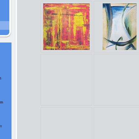
n
am
er