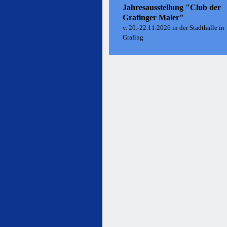
Jahresausstellung "Club der
Grafinger Maler"
v. 20.-22.11.2026 in der Stadthalle in
Grafing