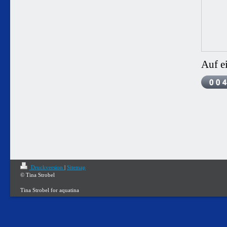
Auf e
Druckversion
|
Sitemap
© Tina Strobel
Tina Strobel for aquatina