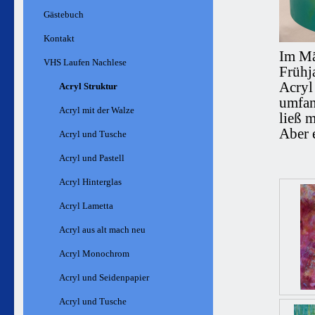
Gästebuch
Kontakt
Im Mä
VHS Laufen Nachlese
Frühj
Acryl
Acryl Struktur
umfan
Acryl mit der Walze
ließ 
Aber e
Acryl und Tusche
Acryl und Pastell
Acryl Hinterglas
Acryl Lametta
Acryl aus alt mach neu
Acryl Monochrom
Acryl und Seidenpapier
Acryl und Tusche