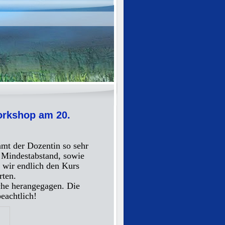
rkshop am 20.
amt der Dozentin so sehr
 Mindestabstand, sowie
 wir endlich den Kurs
rten.
che herangegagen. Die
beachtlich!