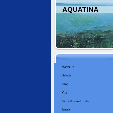
AQUATINA
Startseite
Galerie
Shop
Vita
Aktuelles und Links
Presse