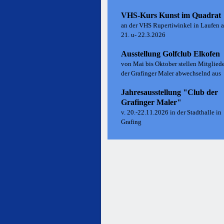
VHS-Kurs Kunst im Quadrat
an der VHS Rupertiwinkel in Laufen 
21. u- 22.3.2026
Ausstellung Golfclub Elkofen
von Mai bis Oktober stellen Mitglied
der Grafinger Maler abwechselnd aus
Jahresausstellung "Club der
Grafinger Maler"
v. 20.-22.11.2026 in der Stadthalle in
Grafing